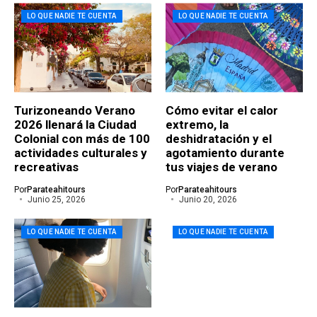
LO QUE NADIE TE CUENTA
LO QUE NADIE TE CUENTA
Turizoneando Verano
Cómo evitar el calor
2026 llenará la Ciudad
extremo, la
Colonial con más de 100
deshidratación y el
actividades culturales y
agotamiento durante
recreativas
tus viajes de verano
Por
Parateahitours
Por
Parateahitours
Junio 25, 2026
Junio 20, 2026
LO QUE NADIE TE CUENTA
LO QUE NADIE TE CUENTA