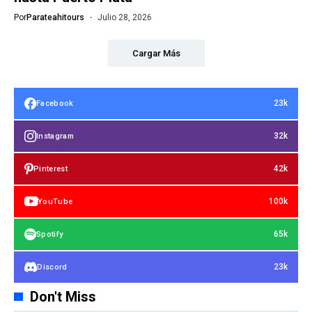
Por
Parateahitours
Julio 28, 2026
Cargar Más
23k
Facebook
32k
Instagram
42k
Pinterest
100k
YouTube
65k
Spotify
23k
Discord
Don't Miss