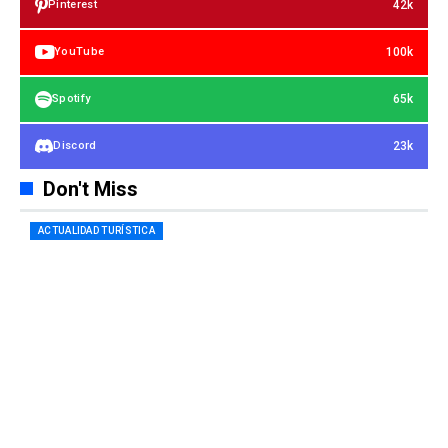
42k
Pinterest
100k
YouTube
65k
Spotify
23k
Discord
Don't Miss
ACTUALIDAD TURÍSTICA