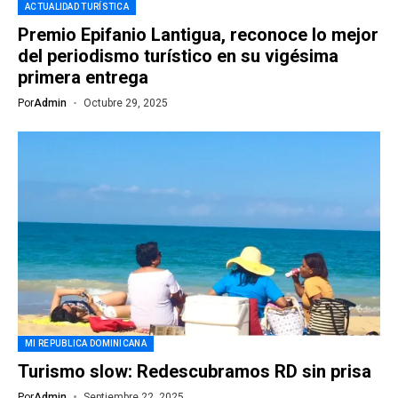
ACTUALIDAD TURÍSTICA
Premio Epifanio Lantigua, reconoce lo mejor
del periodismo turístico en su vigésima
primera entrega
Por
Admin
Octubre 29, 2025
MI REPUBLICA DOMINICANA
Turismo slow: Redescubramos RD sin prisa
Por
Admin
Septiembre 22, 2025