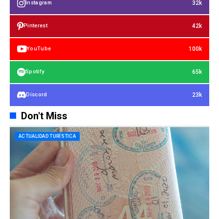
32k
Instagram
42k
Pinterest
100k
YouTube
65k
Spotify
23k
Discord
Don't Miss
ACTUALIDAD TURÍSTICA