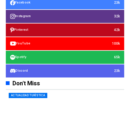
23k
Facebook
32k
Instagram
42k
Pinterest
100k
YouTube
65k
Spotify
23k
Discord
Don't Miss
ACTUALIDAD TURÍSTICA