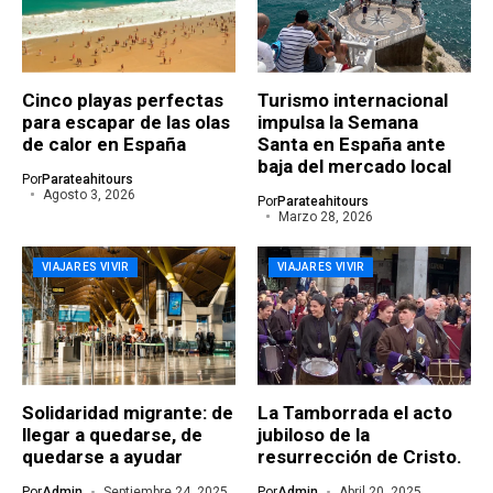
Cinco playas perfectas
Turismo internacional
para escapar de las olas
impulsa la Semana
de calor en España
Santa en España ante
baja del mercado local
Por
Parateahitours
Agosto 3, 2026
Por
Parateahitours
Marzo 28, 2026
VIAJAR ES VIVIR
VIAJAR ES VIVIR
Solidaridad migrante: de
La Tamborrada el acto
llegar a quedarse, de
jubiloso de la
quedarse a ayudar
resurrección de Cristo.
Por
Admin
Septiembre 24, 2025
Por
Admin
Abril 20, 2025