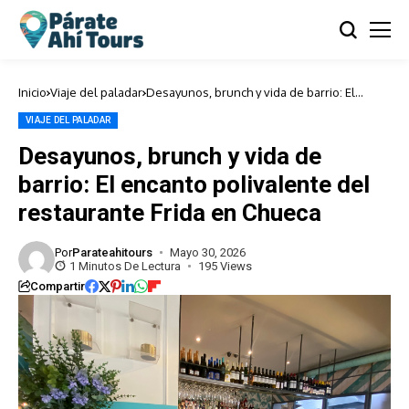
Inicio
Viaje del paladar
Desayunos, brunch y vida de barrio: El
encanto polivalente del restaurante Frida
en Chueca
VIAJE DEL PALADAR
Desayunos, brunch y vida de
barrio: El encanto polivalente del
restaurante Frida en Chueca
Por
Parateahitours
Mayo 30, 2026
1 Minutos De Lectura
195 Views
Compartir