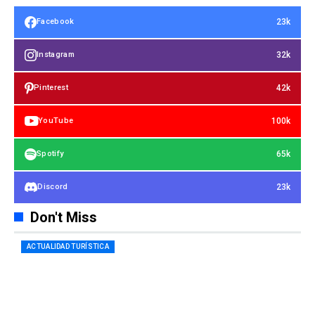
23k
Facebook
32k
Instagram
42k
Pinterest
100k
YouTube
65k
Spotify
23k
Discord
Don't Miss
ACTUALIDAD TURÍSTICA