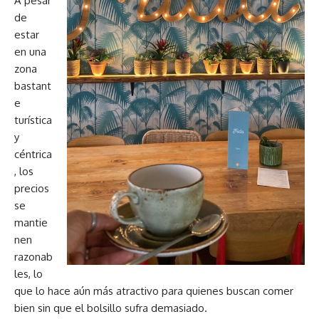
A pesar
de
estar
en una
zona
bastant
e
turística
y
céntrica
, los
precios
se
mantie
nen
razonab
les, lo
que lo hace aún más atractivo para quienes buscan comer
bien sin que el bolsillo sufra demasiado.