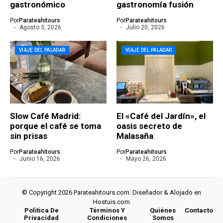
gastronómico
gastronomía fusión
Por
Parateahitours
Por
Parateahitours
Agosto 3, 2026
Julio 20, 2026
VIAJE DEL PALADAR
VIAJE DEL PALADAR
Slow Café Madrid:
El «Café del Jardín», el
porque el café se toma
oasis secreto de
sin prisas
Malasaña
Por
Parateahitours
Por
Parateahitours
Junio 16, 2026
Mayo 26, 2026
© Copyright 2026 Parateahitours.com. Diseñador & Alojado en
Hostuis.com
Política De
Términos Y
Quiénes
Contacto
Privacidad
Condiciones
Somos