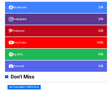
23k
Facebook
32k
Instagram
42k
Pinterest
100k
YouTube
65k
Spotify
23k
Discord
Don't Miss
ACTUALIDAD TURÍSTICA