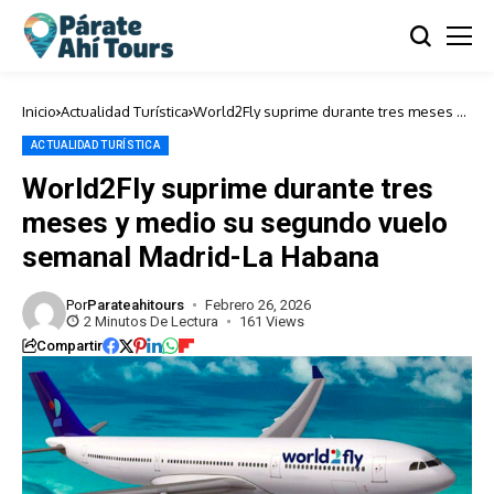
Inicio
Actualidad Turística
World2Fly suprime durante tres meses y
medio su segundo vuelo semanal
Madrid-La Habana
ACTUALIDAD TURÍSTICA
World2Fly suprime durante tres
meses y medio su segundo vuelo
semanal Madrid-La Habana
Por
Parateahitours
Febrero 26, 2026
2 Minutos De Lectura
161 Views
Compartir