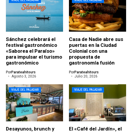
VIAJE DEL PALADAR
VIAJE DEL PALADAR
Sánchez celebrará el
Casa de Nadie abre sus
festival gastronómico
puertas en la Ciudad
«Saborea el Paraíso»
Colonial con una
para impulsar el turismo
propuesta de
gastronómico
gastronomía fusión
Por
Parateahitours
Por
Parateahitours
Agosto 3, 2026
Julio 20, 2026
VIAJE DEL PALADAR
VIAJE DEL PALADAR
Desayunos, brunch y
El «Café del Jardín», el