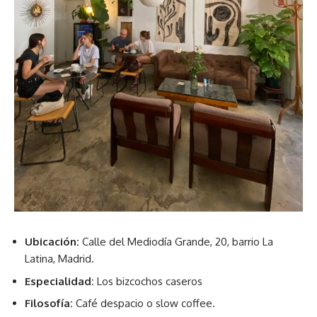
Ubicación:
Calle del Mediodía Grande, 20, barrio La
Latina, Madrid.
Especialidad:
Los bizcochos caseros
Filosofía:
Café despacio o slow coffee.