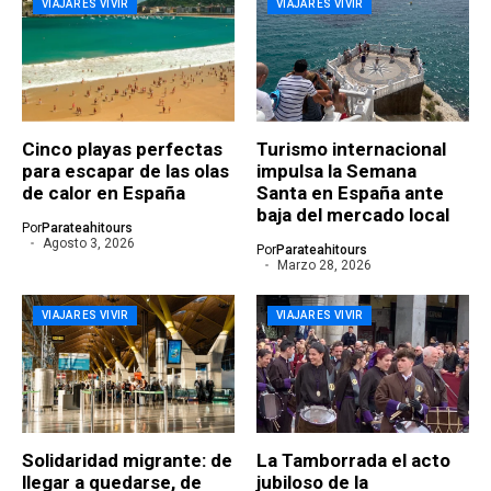
VIAJAR ES VIVIR
VIAJAR ES VIVIR
Cinco playas perfectas
Turismo internacional
para escapar de las olas
impulsa la Semana
de calor en España
Santa en España ante
baja del mercado local
Por
Parateahitours
Agosto 3, 2026
Por
Parateahitours
Marzo 28, 2026
VIAJAR ES VIVIR
VIAJAR ES VIVIR
Solidaridad migrante: de
La Tamborrada el acto
llegar a quedarse, de
jubiloso de la