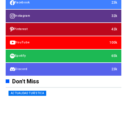
23k
Facebook
32k
Instagram
42k
Pinterest
100k
YouTube
65k
Spotify
23k
Discord
Don't Miss
ACTUALIDAD TURÍSTICA