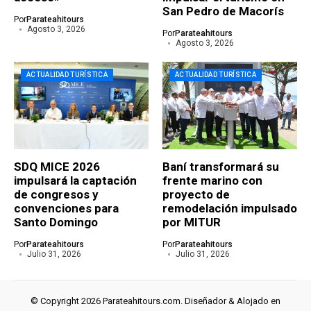
San Pedro de Macorís
Por
Parateahitours
Agosto 3, 2026
Por
Parateahitours
Agosto 3, 2026
ACTUALIDAD TURÍSTICA
ACTUALIDAD TURÍSTICA
SDQ MICE 2026
Baní transformará su
impulsará la captación
frente marino con
de congresos y
proyecto de
convenciones para
remodelación impulsado
Santo Domingo
por MITUR
Por
Parateahitours
Por
Parateahitours
Julio 31, 2026
Julio 31, 2026
© Copyright 2026 Parateahitours.com. Diseñador & Alojado en