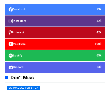
23k
Facebook
32k
Instagram
42k
Pinterest
100k
YouTube
65k
Spotify
23k
Discord
Don't Miss
ACTUALIDAD TURÍSTICA