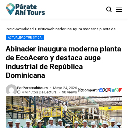
Inicio
Actualidad Turística
Abinader inaugura moderna planta de
EcoAcero y destaca auge industrial de
República Dominicana
ACTUALIDAD TURÍSTICA
Abinader inaugura moderna planta
de EcoAcero y destaca auge
industrial de República
Dominicana
Por
Parateahitours
Mayo 24, 2026
Compartir
4 Minutos De Lectura
90 Views