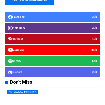
23k
Facebook
32k
Instagram
42k
Pinterest
100k
YouTube
65k
Spotify
23k
Discord
Don't Miss
ACTUALIDAD TURÍSTICA