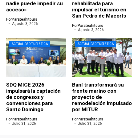
nadie puede impedir su
rehabilitada para
acceso»
impulsar el turismo en
San Pedro de Macorís
Por
Parateahitours
Agosto 3, 2026
Por
Parateahitours
Agosto 3, 2026
ACTUALIDAD TURÍSTICA
ACTUALIDAD TURÍSTICA
SDQ MICE 2026
Baní transformará su
impulsará la captación
frente marino con
de congresos y
proyecto de
convenciones para
remodelación impulsado
Santo Domingo
por MITUR
Por
Parateahitours
Por
Parateahitours
Julio 31, 2026
Julio 31, 2026