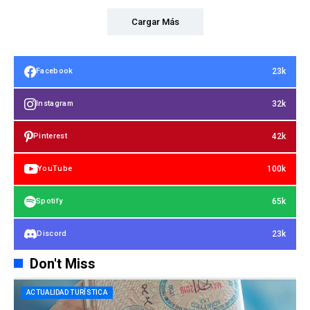
Cargar Más
23k
Facebook
32k
Instagram
42k
Pinterest
100k
YouTube
65k
Spotify
23k
Discord
Don't Miss
ACTUALIDAD TURÍSTICA