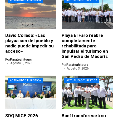
ACTUALIDAD TURÍSTICA
ACTUALIDAD TURÍSTICA
David Collado: «Las
Playa El Faro reabre
playas son del pueblo y
completamente
nadie puede impedir su
rehabilitada para
acceso»
impulsar el turismo en
San Pedro de Macorís
Por
Parateahitours
Agosto 3, 2026
Por
Parateahitours
Agosto 3, 2026
ACTUALIDAD TURÍSTICA
ACTUALIDAD TURÍSTICA
SDQ MICE 2026
Baní transformará su