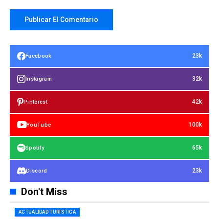
23k
Facebook
32k
Instagram
42k
Pinterest
100k
YouTube
65k
Spotify
23k
Discord
Don't Miss
ACTUALIDAD TURÍSTICA