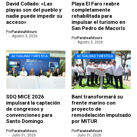
David Collado: «Las
Playa El Faro reabre
playas son del pueblo y
completamente
nadie puede impedir su
rehabilitada para
acceso»
impulsar el turismo en
San Pedro de Macorís
Por
Parateahitours
Agosto 3, 2026
Por
Parateahitours
Agosto 3, 2026
ACTUALIDAD TURÍSTICA
ACTUALIDAD TURÍSTICA
SDQ MICE 2026
Baní transformará su
impulsará la captación
frente marino con
de congresos y
proyecto de
convenciones para
remodelación impulsado
Santo Domingo
por MITUR
Por
Parateahitours
Por
Parateahitours
Julio 31, 2026
Julio 31, 2026