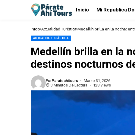
Inicio
Mi Republica D
Inicio
Actualidad Turística
Medellín brilla en la noche: en
ACTUALIDAD TURÍSTICA
Medellín brilla en la 
destinos nocturnos de
Por
Parateahitours
Marzo 31, 2026
3 Minutos De Lectura
128 Views