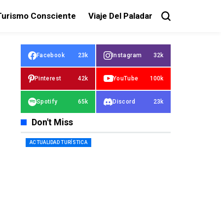
Turismo Consciente
Viaje Del Paladar
Facebook
23k
Instagram
32k
Pinterest
42k
YouTube
100k
Spotify
65k
Discord
23k
Don't Miss
ACTUALIDAD TURÍSTICA