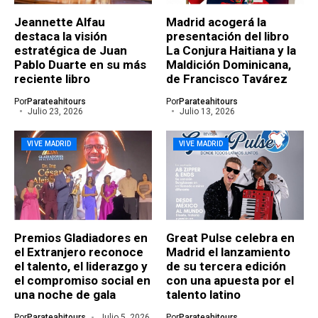
Jeannette Alfau
Madrid acogerá la
destaca la visión
presentación del libro
estratégica de Juan
La Conjura Haitiana y la
Pablo Duarte en su más
Maldición Dominicana,
reciente libro
de Francisco Tavárez
Por
Parateahitours
Por
Parateahitours
Julio 23, 2026
Julio 13, 2026
VIVE MADRID
VIVE MADRID
Premios Gladiadores en
Great Pulse celebra en
el Extranjero reconoce
Madrid el lanzamiento
el talento, el liderazgo y
de su tercera edición
el compromiso social en
con una apuesta por el
una noche de gala
talento latino
Por
Parateahitours
Julio 5, 2026
Por
Parateahitours