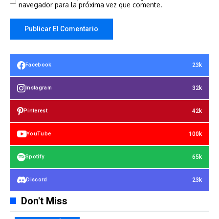
navegador para la próxima vez que comente.
23k
Facebook
32k
Instagram
42k
Pinterest
100k
YouTube
65k
Spotify
23k
Discord
Don't Miss