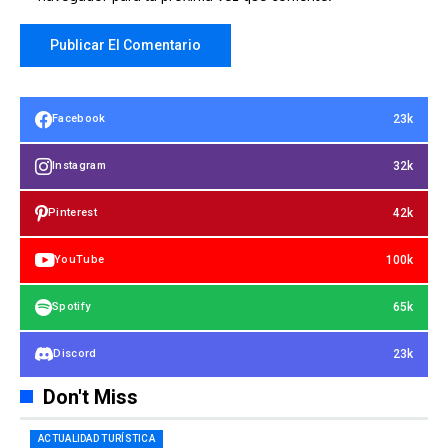
23k
Facebook
32k
Instagram
42k
Pinterest
100k
YouTube
65k
Spotify
23k
Discord
Don't Miss
ACTUALIDAD TURÍSTICA