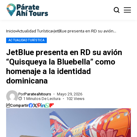
Inicio
Actualidad Turística
JetBlue presenta en RD su avión
“Quisqueya la Bluebella” como homenaje
a la identidad dominicana
ACTUALIDAD TURÍSTICA
JetBlue presenta en RD su avión
“Quisqueya la Bluebella” como
homenaje a la identidad
dominicana
Por
Parateahitours
Mayo 29, 2026
1 Minutos De Lectura
102 Views
Compartir