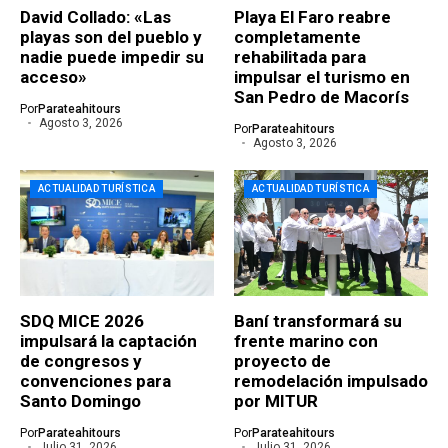
David Collado: «Las
Playa El Faro reabre
playas son del pueblo y
completamente
nadie puede impedir su
rehabilitada para
acceso»
impulsar el turismo en
San Pedro de Macorís
Por
Parateahitours
Agosto 3, 2026
Por
Parateahitours
Agosto 3, 2026
ACTUALIDAD TURÍSTICA
ACTUALIDAD TURÍSTICA
SDQ MICE 2026
Baní transformará su
impulsará la captación
frente marino con
de congresos y
proyecto de
convenciones para
remodelación impulsado
Santo Domingo
por MITUR
Por
Parateahitours
Por
Parateahitours
Julio 31, 2026
Julio 31, 2026