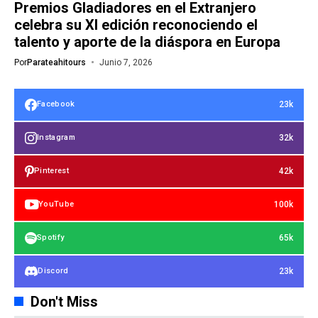
Premios Gladiadores en el Extranjero
celebra su XI edición reconociendo el
talento y aporte de la diáspora en Europa
Por
Parateahitours
Junio 7, 2026
23k
Facebook
32k
Instagram
42k
Pinterest
100k
YouTube
65k
Spotify
23k
Discord
Don't Miss