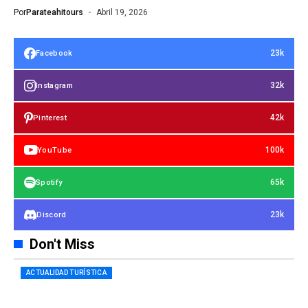
Por
Parateahitours
Abril 19, 2026
23k
Facebook
32k
Instagram
42k
Pinterest
100k
YouTube
65k
Spotify
23k
Discord
Don't Miss
ACTUALIDAD TURÍSTICA