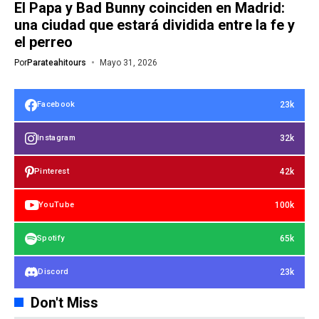
El Papa y Bad Bunny coinciden en Madrid:
una ciudad que estará dividida entre la fe y
el perreo
Por
Parateahitours
Mayo 31, 2026
23k
Facebook
32k
Instagram
42k
Pinterest
100k
YouTube
65k
Spotify
23k
Discord
Don't Miss