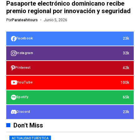
Pasaporte electrónico dominicano recibe
premio regional por innovación y seguridad
Por
Parateahitours
Junio 5, 2026
23k
Facebook
32k
Instagram
42k
Pinterest
100k
YouTube
65k
Spotify
23k
Discord
Don't Miss
ACTUALIDAD TURÍSTICA