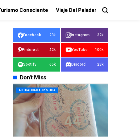
Turismo Consciente
Viaje Del Paladar
Facebook
23k
Instagram
32k
Pinterest
42k
YouTube
100k
Spotify
65k
Discord
23k
Don't Miss
ACTUALIDAD TURÍSTICA