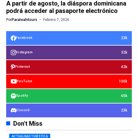
A partir de agosto, la diáspora dominicana
podrá acceder al pasaporte electrónico
Por
Parateahitours
Febrero 7, 2026
23k
Facebook
32k
Instagram
42k
Pinterest
100k
YouTube
65k
Spotify
23k
Discord
Don't Miss
ACTUALIDAD TURÍSTICA