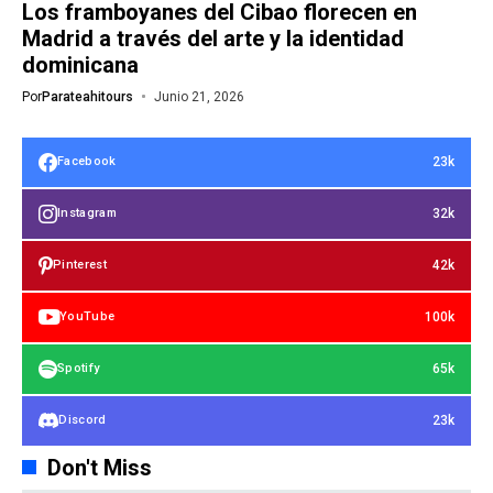
Los framboyanes del Cibao florecen en
Madrid a través del arte y la identidad
dominicana
Por
Parateahitours
Junio 21, 2026
23k
Facebook
32k
Instagram
42k
Pinterest
100k
YouTube
65k
Spotify
23k
Discord
Don't Miss