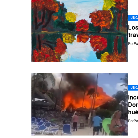
UNC
Los
tra
Por
Pa
UNC
Inc
Dom
hué
Por
Pa