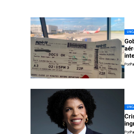
UNC
Gob
aér
int
Por
Pa
UNC
Cri
ing
Por
Pa