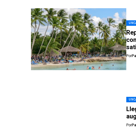
UNC
Rep
con
sat
Por
Pa
UNC
Lle
aug
Por
Pa