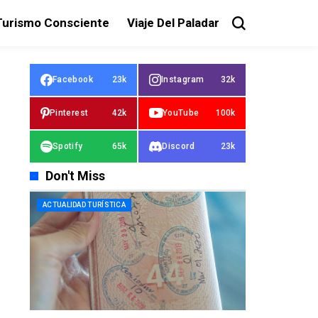
Turismo Consciente
Viaje Del Paladar
Facebook
23k
Instagram
32k
Pinterest
42k
YouTube
100k
Spotify
65k
Discord
23k
Don't Miss
ACTUALIDAD TURÍSTICA