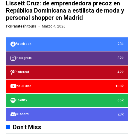
Lissett Cruz: de emprendedora precoz en
República Dominicana a estilista de moda y
personal shopper en Madrid
Por
Parateahitours
Marzo 4, 2026
23k
Facebook
32k
Instagram
42k
Pinterest
100k
YouTube
65k
Spotify
23k
Discord
Don't Miss