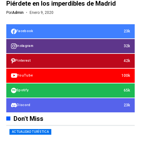
Piérdete en los imperdibles de Madrid
Por
Admin
Enero 9, 2020
23k
Facebook
32k
Instagram
42k
Pinterest
100k
YouTube
65k
Spotify
23k
Discord
Don't Miss
ACTUALIDAD TURÍSTICA