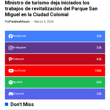
Ministro de turismo deja iniciados los
trabajos de revitalización del Parque San
Miguel en la Ciudad Colonial
Por
Parateahitours
Marzo 3, 2026
23k
Facebook
32k
Instagram
42k
Pinterest
100k
YouTube
65k
Spotify
23k
Discord
Don't Miss