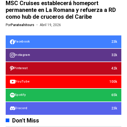
MSC Cruises establecerá homeport
permanente en La Romana y refuerza a RD
como hub de cruceros del Caribe
Por
Parateahitours
Abril 19, 2026
23k
Facebook
32k
Instagram
42k
Pinterest
100k
YouTube
65k
Spotify
23k
Discord
Don't Miss