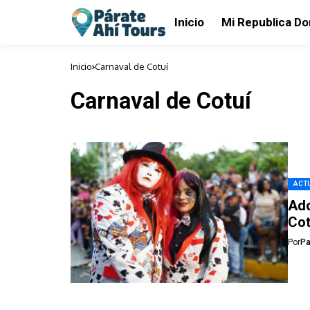
Inicio
Mi Republica D
Inicio
Carnaval de Cotuí
Carnaval de Cotuí
ACTU
Ado
Cot
Por
Pa