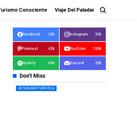
Turismo Consciente
Viaje Del Paladar
Facebook
23k
Instagram
32k
Pinterest
42k
YouTube
100k
Spotify
65k
Discord
23k
Don't Miss
ACTUALIDAD TURÍSTICA