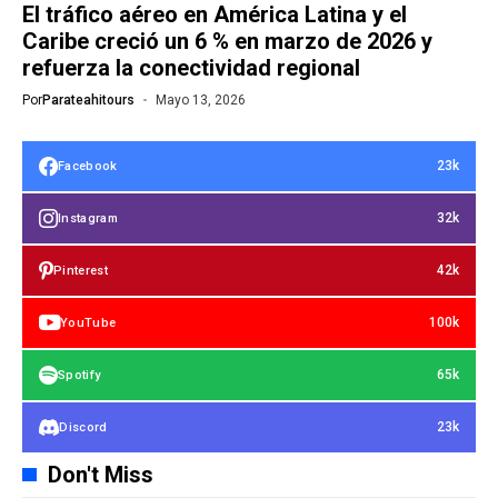
El tráfico aéreo en América Latina y el
Caribe creció un 6 % en marzo de 2026 y
refuerza la conectividad regional
Por
Parateahitours
Mayo 13, 2026
23k
Facebook
32k
Instagram
42k
Pinterest
100k
YouTube
65k
Spotify
23k
Discord
Don't Miss