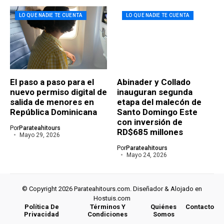
LO QUE NADIE TE CUENTA
LO QUE NADIE TE CUENTA
El paso a paso para el
Abinader y Collado
nuevo permiso digital de
inauguran segunda
salida de menores en
etapa del malecón de
República Dominicana
Santo Domingo Este
con inversión de
Por
Parateahitours
RD$685 millones
Mayo 29, 2026
Por
Parateahitours
Mayo 24, 2026
© Copyright 2026 Parateahitours.com. Diseñador & Alojado en
Hostuis.com
Política De
Términos Y
Quiénes
Contacto
Privacidad
Condiciones
Somos