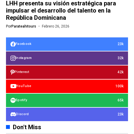
LHH presenta su visión estratégica para
impulsar el desarrollo del talento en la
República Dominicana
Por
Parateahitours
Febrero 26, 2026
23k
Facebook
32k
Instagram
42k
Pinterest
100k
YouTube
65k
Spotify
23k
Discord
Don't Miss