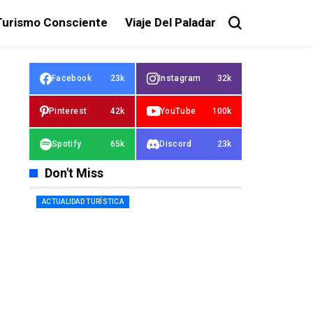
Turismo Consciente
Viaje Del Paladar
Facebook
23k
Instagram
32k
Pinterest
42k
YouTube
100k
Spotify
65k
Discord
23k
Don't Miss
ACTUALIDAD TURÍSTICA