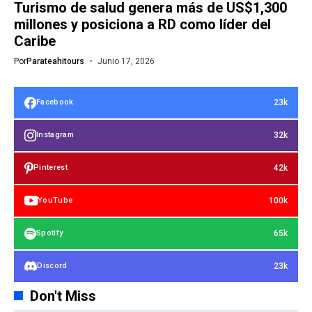
Turismo de salud genera más de US$1,300
millones y posiciona a RD como líder del
Caribe
Por
Parateahitours
Junio 17, 2026
23k
Facebook
32k
Instagram
42k
Pinterest
100k
YouTube
65k
Spotify
23k
Discord
Don't Miss