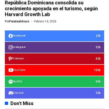
República Dominicana consolida su
crecimiento apoyada en el turismo, según
Harvard Growth Lab
Por
Parateahitours
Febrero 14, 2026
23k
Facebook
32k
Instagram
42k
Pinterest
100k
YouTube
65k
Spotify
23k
Discord
Don't Miss