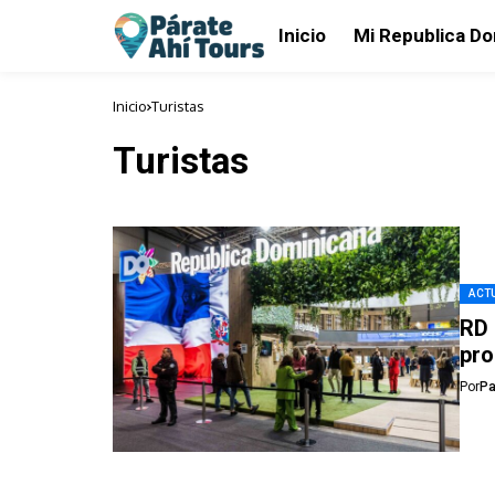
Inicio
Mi Republica D
Inicio
Turistas
Turistas
ACTU
RD 
pro
Por
Pa