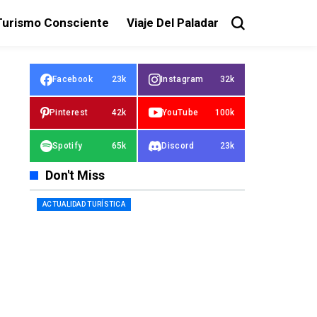
Turismo Consciente
Viaje Del Paladar
Facebook
23k
Instagram
32k
Pinterest
42k
YouTube
100k
Spotify
65k
Discord
23k
Don't Miss
ACTUALIDAD TURÍSTICA