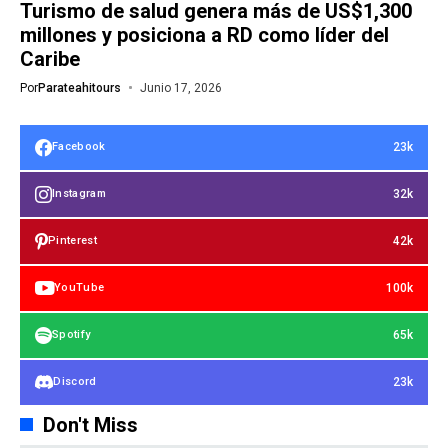
Turismo de salud genera más de US$1,300
millones y posiciona a RD como líder del
Caribe
Por
Parateahitours
Junio 17, 2026
23k
Facebook
32k
Instagram
42k
Pinterest
100k
YouTube
65k
Spotify
23k
Discord
Don't Miss