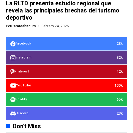
La RLTD presenta estudio regional que
revela las principales brechas del turismo
deportivo
Por
Parateahitours
Febrero 24, 2026
23k
Facebook
32k
Instagram
42k
Pinterest
100k
YouTube
65k
Spotify
23k
Discord
Don't Miss