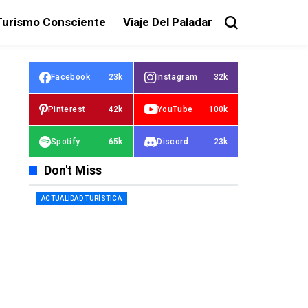
Turismo Consciente
Viaje Del Paladar
Facebook
23k
Instagram
32k
Pinterest
42k
YouTube
100k
Spotify
65k
Discord
23k
Don't Miss
ACTUALIDAD TURÍSTICA