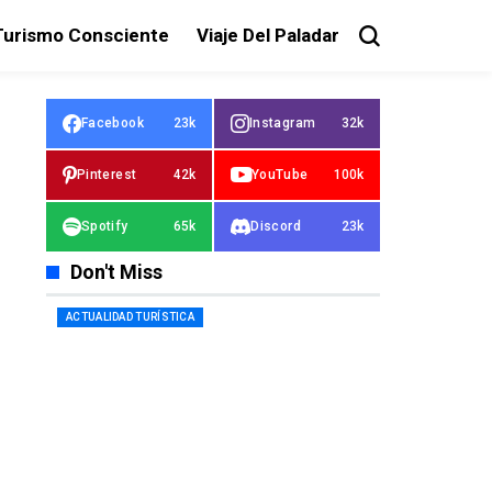
Turismo Consciente
Viaje Del Paladar
Facebook
23k
Instagram
32k
Pinterest
42k
YouTube
100k
Spotify
65k
Discord
23k
Don't Miss
ACTUALIDAD TURÍSTICA