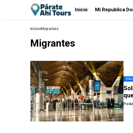
Inicio
Mi Republica D
Inicio
Migrantes
Migrantes
VIAJ
Sol
que
Por
A