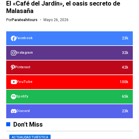
El «Café del Jardín», el oasis secreto de
Malasaña
Por
Parateahitours
Mayo 26, 2026
23k
Facebook
32k
Instagram
42k
Pinterest
100k
YouTube
65k
Spotify
23k
Discord
Don't Miss
ACTUALIDAD TURÍSTICA