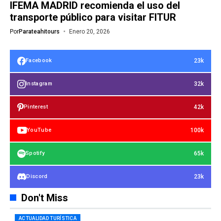
IFEMA MADRID recomienda el uso del
transporte público para visitar FITUR
Por
Parateahitours
Enero 20, 2026
23k
Facebook
32k
Instagram
42k
Pinterest
100k
YouTube
65k
Spotify
23k
Discord
Don't Miss
ACTUALIDAD TURÍSTICA