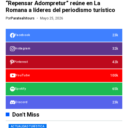
“Repensar Adompretur” reúne en La
Romana a líderes del periodismo turístico
Por
Parateahitours
Mayo 25, 2026
23k
Facebook
32k
Instagram
42k
Pinterest
100k
YouTube
65k
Spotify
23k
Discord
Don't Miss
ACTUALIDAD TURÍSTICA