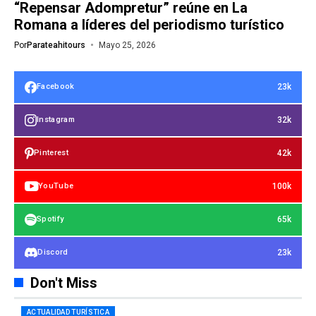
“Repensar Adompretur” reúne en La
Romana a líderes del periodismo turístico
Por
Parateahitours
Mayo 25, 2026
23k
Facebook
32k
Instagram
42k
Pinterest
100k
YouTube
65k
Spotify
23k
Discord
Don't Miss
ACTUALIDAD TURÍSTICA