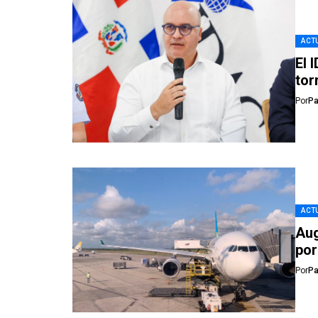
ACTU
El 
tor
Por
Pa
ACTU
Aug
por
Por
Pa