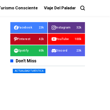
Turismo Consciente
Viaje Del Paladar
Facebook
23k
Instagram
32k
Pinterest
42k
YouTube
100k
Spotify
65k
Discord
23k
Don't Miss
ACTUALIDAD TURÍSTICA