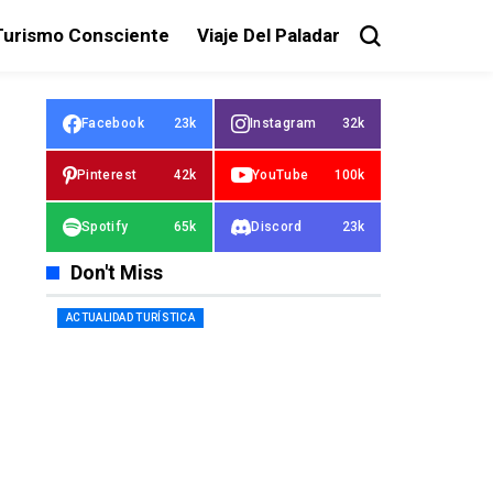
Turismo Consciente
Viaje Del Paladar
Facebook
23k
Instagram
32k
Pinterest
42k
YouTube
100k
Spotify
65k
Discord
23k
Don't Miss
ACTUALIDAD TURÍSTICA