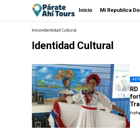
Inicio
Mi Republica D
Inicio
Identidad Cultural
Identidad Cultural
ACTU
RD 
for
Tr
Por
Pa